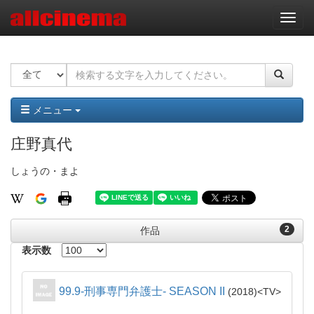
ナ
ビ
ゲ
ー
シ
ョ
ン
メニュー
庄野真代
しょうの・まよ
2
作品
表示数
99.9-刑事専門弁護士- SEASON II
2018
TV