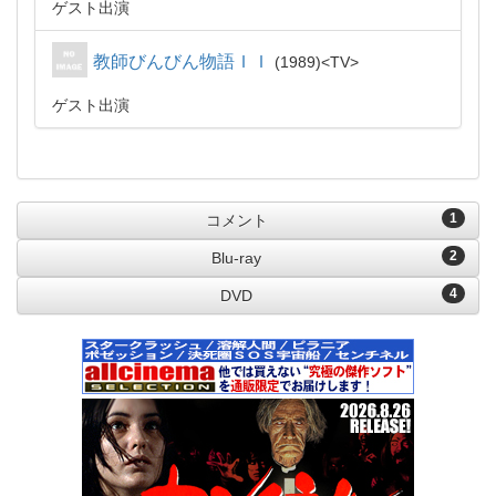
ゲスト出演
教師びんびん物語ＩＩ
1989
TV
ゲスト出演
1
コメント
2
Blu-ray
4
DVD