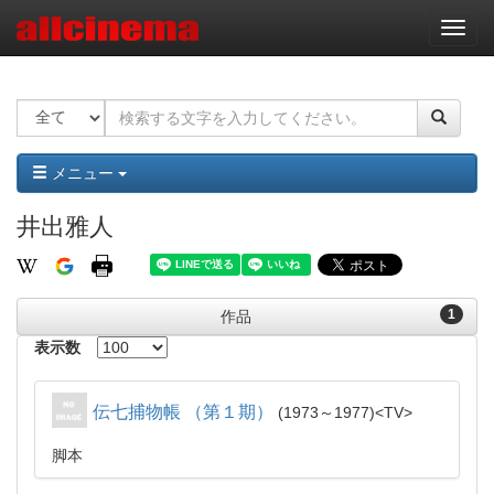
ナ
ビ
ゲ
ー
シ
ョ
ン
メニュー
井出雅人
1
作品
表示数
伝七捕物帳 （第１期）
1973～1977
TV
脚本