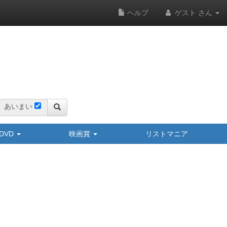
ヘルプ
ゲスト さん
あいまい
y/DVD
映画賞
リストマニア