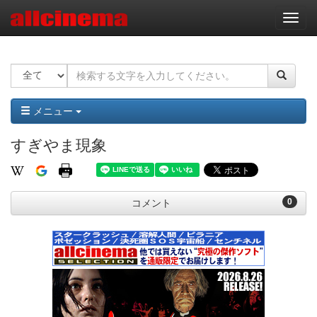
ナ
ビ
ゲ
ー
シ
ョ
ン
メニュー
すぎやま現象
0
コメント