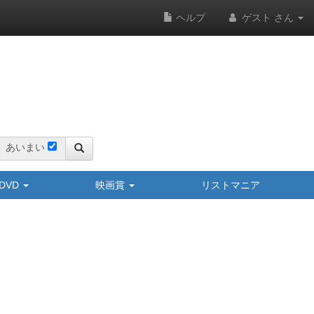
ヘルプ
ゲスト さん
あいまい
y/DVD
映画賞
リストマニア