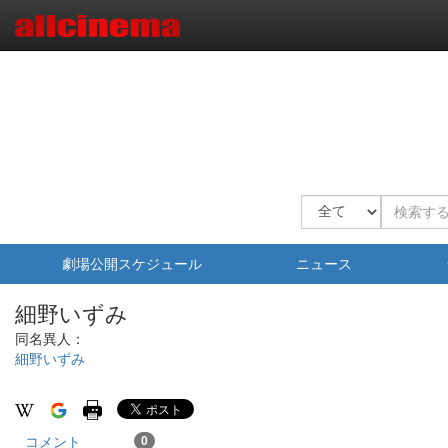
劇場公開スケジュール
ニュース
細野いずみ
同名異人：
細野いずみ
コメント
0