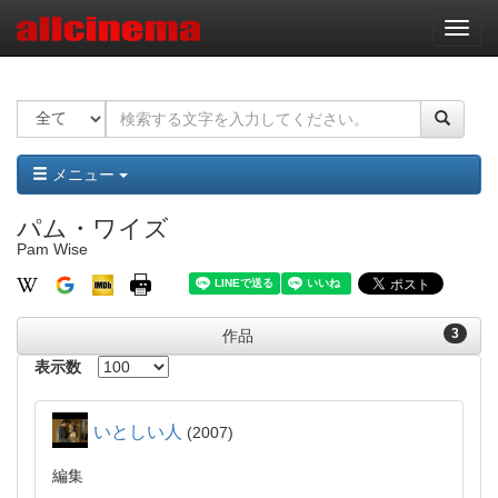
ナ
ビ
ゲ
ー
シ
ョ
ン
メニュー
パム・ワイズ
Pam Wise
3
作品
表示数
いとしい人
2007
編集