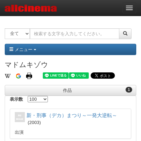
ナ
ビ
ゲ
ー
シ
ョ
ン
メニュー
マドムキゾウ
1
作品
表示数
新・刑事（デカ）まつり～一発大逆転～
2003
出演