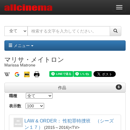
ナ
ビ
ゲ
ー
シ
ョ
ン
メニュー
マリサ・メイトロン
Marissa Matrone
6
作品
職種
表示数
LAW & ORDER： 性犯罪特捜班 （シーズ
ン１７）
2015～2016
TV