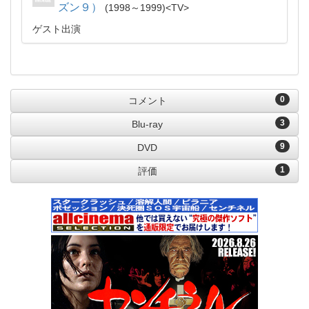
ズン９）
1998～1999
TV
ゲスト出演
0
コメント
3
Blu-ray
9
DVD
1
評価