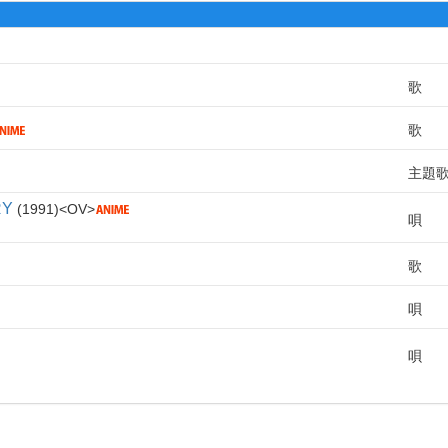
歌
歌
主題
Y
1991
OV
唄
歌
唄
唄