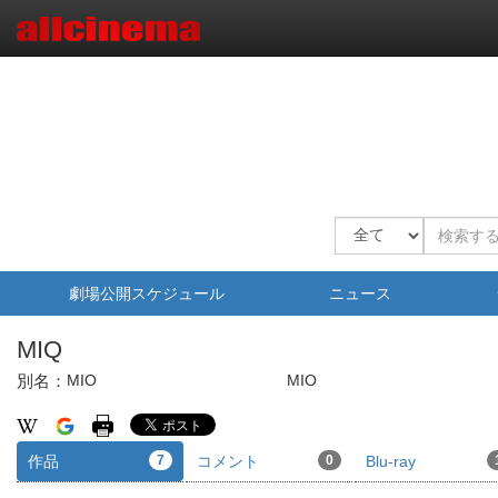
劇場公開スケジュール
ニュース
MIQ
別名：
MIO
MIO
作品
7
コメント
0
Blu-ray