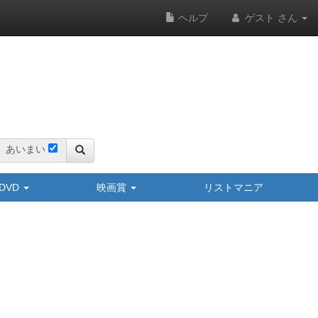
ヘルプ
ゲスト さん
あいまい
y/DVD
映画賞
リストマニア