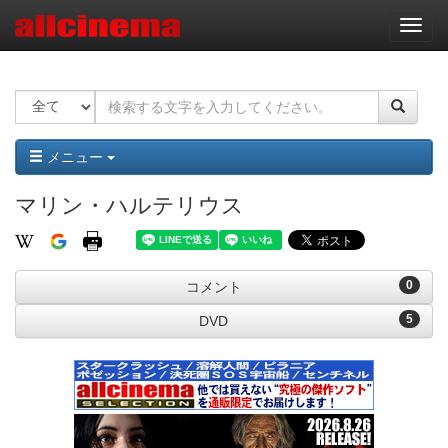
ナ
ビ
ゲ
ー
シ
ョ
ン
メニュー
マリン・ハルテリウス
0
コメント
5
DVD