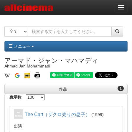
ナ
ビ
ゲ
ー
シ
ョ
ン
メニュー
アーマド・ジャン・マハマディ
Ahmad Jan Mohammadi
1
作品
表示数
The Cart（ザクロ売りの息子）
1999
出演