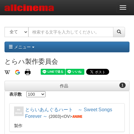
ナ
ビ
ゲ
ー
シ
ョ
ン
メニュー
とらハ製作委員会
1
作品
表示数
とらいあんぐるハート ～ Sweet Songs
Forever ～
2003
OV
製作