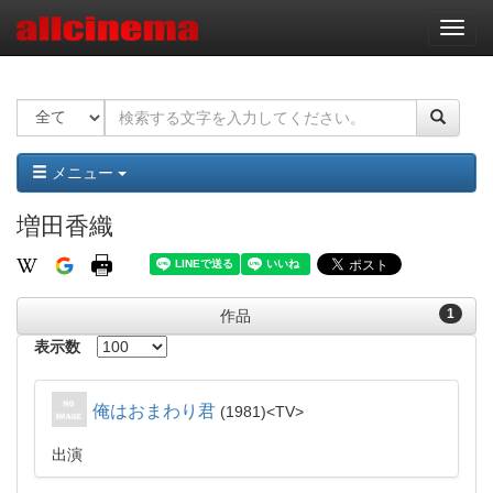
ナ
ビ
ゲ
ー
シ
ョ
ン
メニュー
増田香織
1
作品
表示数
俺はおまわり君
1981
TV
出演