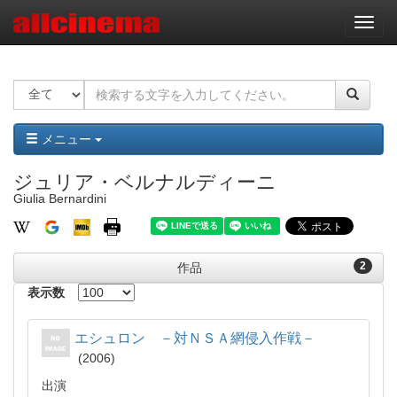
ナ
ビ
ゲ
ー
シ
ョ
ン
メニュー
ジュリア・ベルナルディーニ
Giulia Bernardini
2
作品
表示数
エシュロン －対ＮＳＡ網侵入作戦－
2006
出演