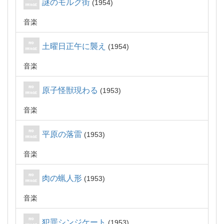
謎のモルグ街
1954
音楽
土曜日正午に襲え
1954
音楽
原子怪獣現わる
1953
音楽
平原の落雷
1953
音楽
肉の蝋人形
1953
音楽
犯罪シンジケート
1953