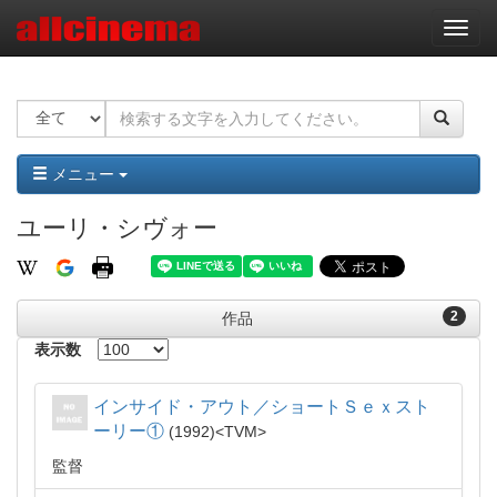
ナ
ビ
ゲ
ー
シ
ョ
ン
メニュー
ユーリ・シヴォー
2
作品
表示数
インサイド・アウト／ショートＳｅｘスト
ーリー①
1992
TVM
監督