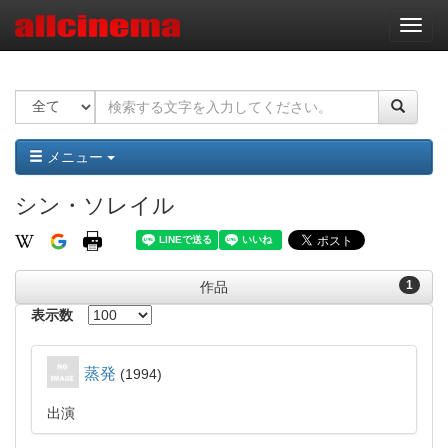
ナ
ビ
ゲ
ー
シ
ョ
ン
メニュー
シン・ソレイル
1
作品
表示数
蒸発
1994
出演