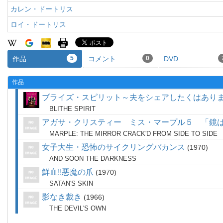
カレン・ドートリス
ロイ・ドートリス
作品
5
コメント
0
DVD
作品
ブライズ・スピリット～夫をシェアしたくはあり
BLITHE SPIRIT
アガサ・クリスティー ミス・マープル５ 「鏡
MARPLE: THE MIRROR CRACK'D FROM SIDE TO SIDE
女子大生・恐怖のサイクリングバカンス
1970
AND SOON THE DARKNESS
鮮血!!悪魔の爪
1970
SATAN'S SKIN
影なき裁き
1966
THE DEVIL'S OWN