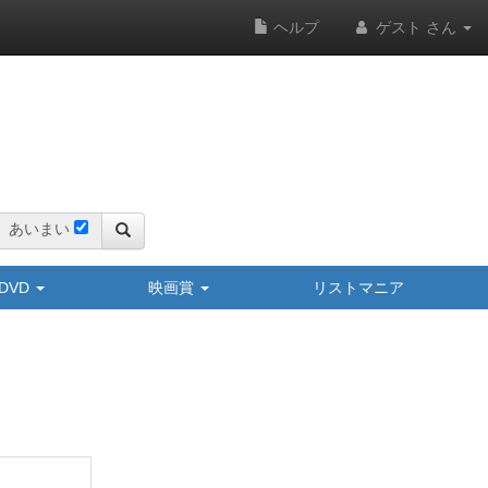
ヘルプ
ゲスト さん
あいまい
y/DVD
映画賞
リストマニア