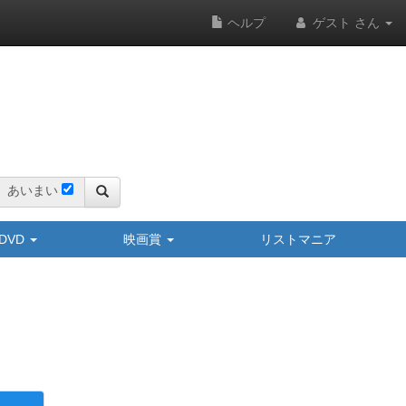
ヘルプ
ゲスト さん
あいまい
y/DVD
映画賞
リストマニア