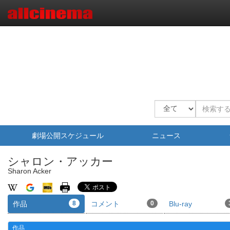
劇場公開スケジュール
ニュース
シャロン・アッカー
Sharon Acker
作品
8
コメント
0
Blu-ray
作品