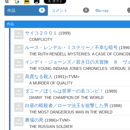
作品
9
コメント
0
Blu-ray
作品
サイコ２００１
1999
COMPLICITY
ルース・レンデル・ミステリー／不幸な暗号
1996
THE RUTH RENDELL MYSTERIES: A CASE OF COINCI
インディ・ジョーンズ／若き日の大冒険 ８ ヴ
THE YOUNG INDIANA JONES CHRONICLES: VERDUN, 
高貴なる殺人
1991
TVM
A MURDER OF QUALITY
ダニー／ぼくらは世界一の名コンビ！
1989
DANNY: THE CHAMPION OF THE WORLD
白昼の暗殺者／ローマ法王を狙撃した男
1988
THE MOST DANGEROUS MAN IN THE WORLD
農場の死
1986
TVM
THE RUSSIAN SOLDIER