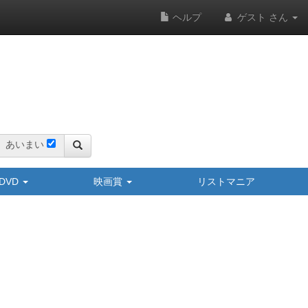
ヘルプ
ゲスト さん
あいまい
y/DVD
映画賞
リストマニア