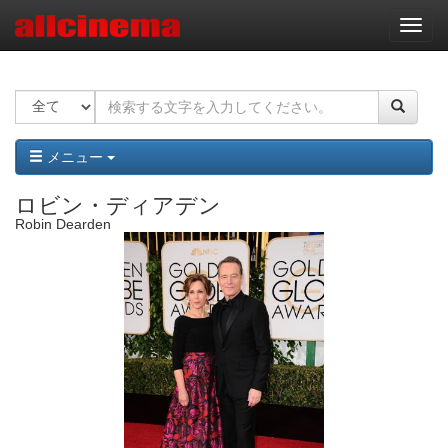
ナ
ビ
ゲ
ー
シ
ョ
ン
メニュー
ロビン・ディアデン
Robin Dearden