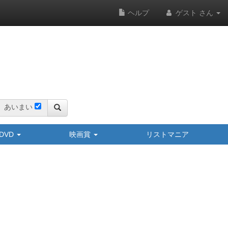
ヘルプ
ゲスト さん
あいまい
y/DVD
映画賞
リストマニア