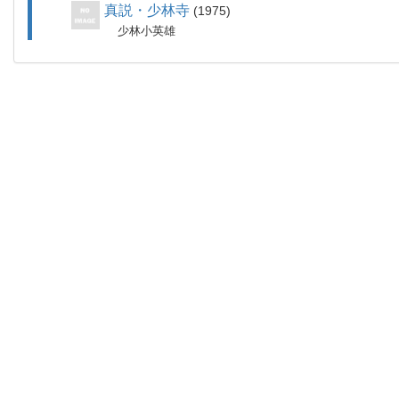
真説・少林寺
1975
少林小英雄