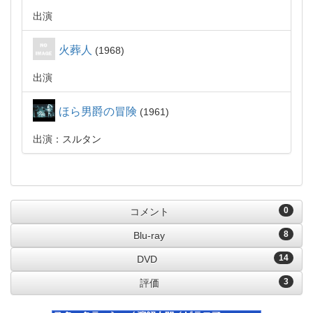
出演
火葬人
1968
出演
ほら男爵の冒険
1961
出演：スルタン
0
コメント
8
Blu-ray
14
DVD
3
評価