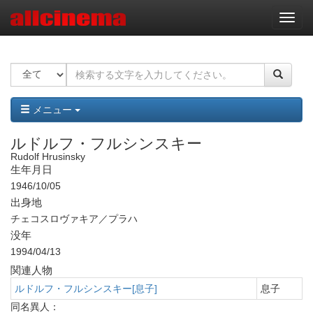
ナ
ビ
ゲ
ー
シ
ョ
ン
メニュー
ルドルフ・フルシンスキー
Rudolf Hrusinsky
生年月日
1946/10/05
出身地
チェコスロヴァキア／プラハ
没年
1994/04/13
関連人物
ルドルフ・フルシンスキー[息子]
息子
同名異人：