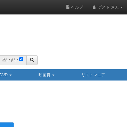
ヘルプ
ゲスト さん
あいまい
y/DVD
映画賞
リストマニア