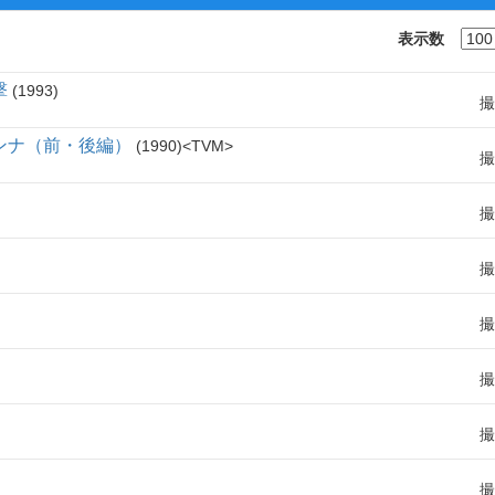
表示数
撃
1993
撮
ンナ（前・後編）
1990
TVM
撮
撮
撮
撮
撮
撮
撮