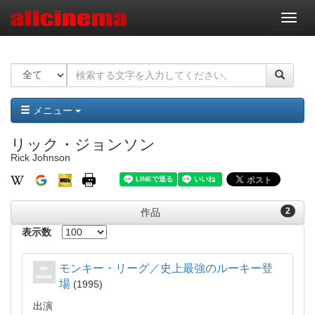
ナ
ビ
ゲ
ー
シ
ョ
ン
メニュー
リック・ジョンソン
Rick Johnson
2
作品
表示数
モンキー・リーグ／史上最強のルーキー登
場
1995
出演