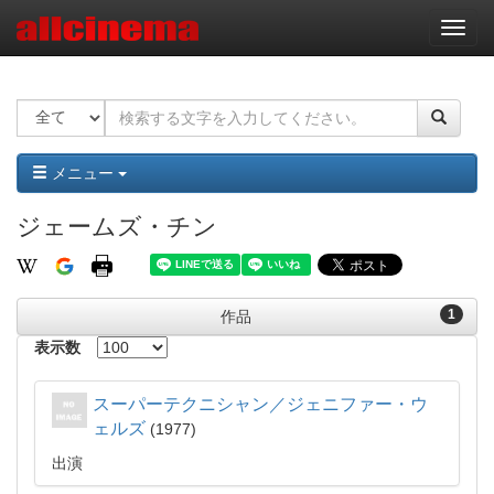
ナ
ビ
ゲ
ー
シ
ョ
ン
メニュー
ジェームズ・チン
1
作品
表示数
スーパーテクニシャン／ジェニファー・ウ
ェルズ
1977
出演