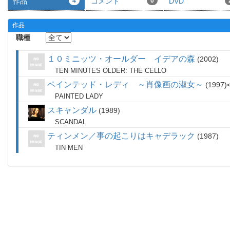
作品
4
コメント
0
DVD
作品
職種
１０ミニッツ・オールダー イデアの森
2002
TEN MINUTES OLDER: THE CELLO
ペインテッド・レディ ～肖像画の淑女～
1997
PAINTED LADY
スキャンダル
1989
SCANDAL
ティンメン／事の起こりはキャデラック
1987
TIN MEN