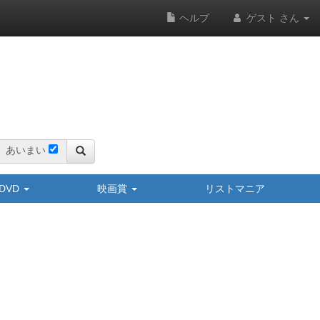
ヘルプ
ゲスト さん
あいまい
y/DVD
映画賞
リストマニア