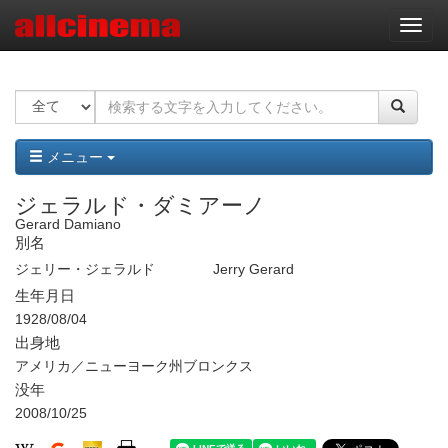
ナ
ビ
ゲ
ー
シ
ョ
ン
メニュー
ジェラルド・ダミアーノ
Gerard Damiano
別名
ジェリー・ジェラルド
Jerry Gerard
生年月日
1928/08/04
出身地
アメリカ／ニューヨーク州ブロンクス
没年
2008/10/25