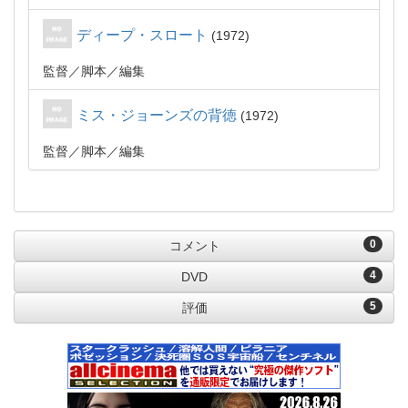
ディープ・スロート
1972
監督
脚本
編集
ミス・ジョーンズの背徳
1972
監督
脚本
編集
0
コメント
4
DVD
5
評価