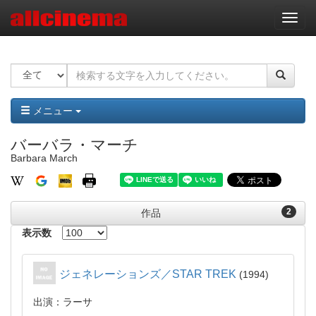
ナ
ビ
ゲ
ー
シ
ョ
ン
メニュー
バーバラ・マーチ
Barbara March
2
作品
表示数
ジェネレーションズ／STAR TREK
1994
出演：ラーサ