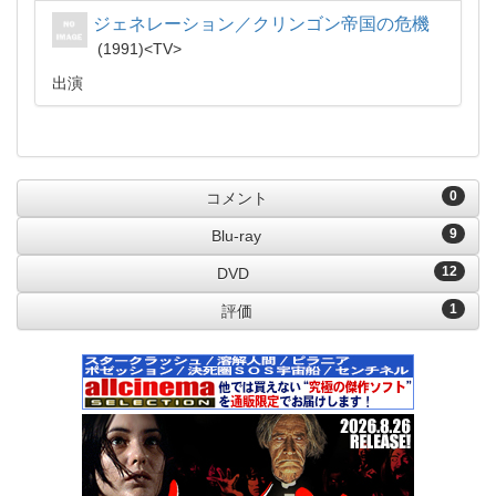
ジェネレーション／クリンゴン帝国の危機
1991
TV
出演
0
コメント
9
Blu-ray
12
DVD
1
評価