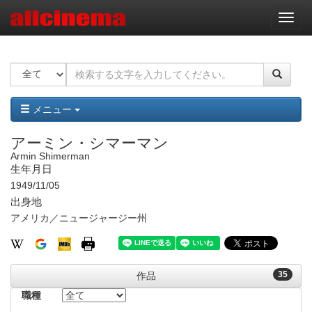
ナ
ビ
ゲ
ー
シ
ョ
ン
メニュー
アーミン・シマーマン
Armin Shimerman
生年月日
1949/11/05
出身地
アメリカ／ニュージャージー州
35
作品
職種