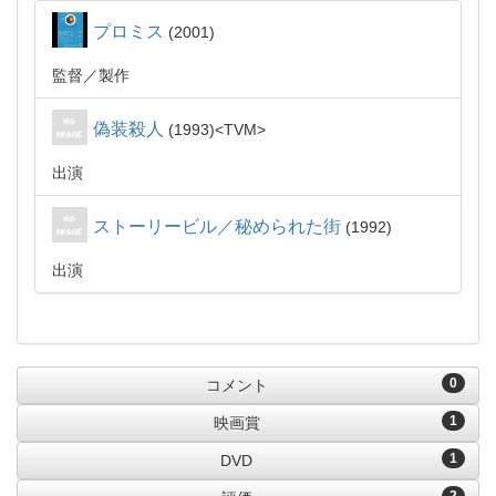
プロミス
2001
監督
製作
偽装殺人
1993
TVM
出演
ストーリービル／秘められた街
1992
出演
0
コメント
1
映画賞
1
DVD