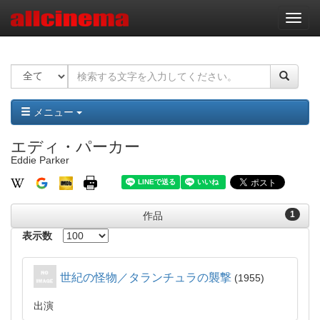
ナ
ビ
ゲ
ー
シ
ョ
ン
メニュー
エディ・パーカー
Eddie Parker
1
作品
表示数
世紀の怪物／タランチュラの襲撃
1955
出演