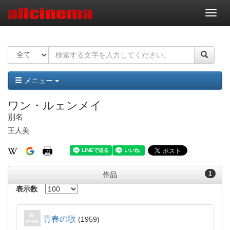
ナ
ビ
ゲ
ー
シ
ョ
ン
メニュー
ワン・ルェンメイ
別名
王人美
1
作品
表示数
青春の歌
1959