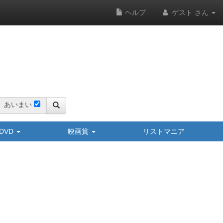
ヘルプ
ゲスト さん
あいまい
y/DVD
映画賞
リストマニア