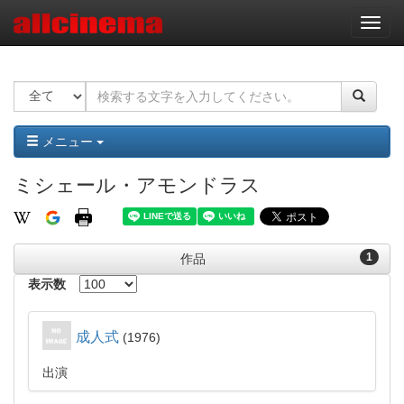
ナ
ビ
ゲ
ー
シ
ョ
ン
メニュー
ミシェール・アモンドラス
1
作品
表示数
成人式
1976
出演