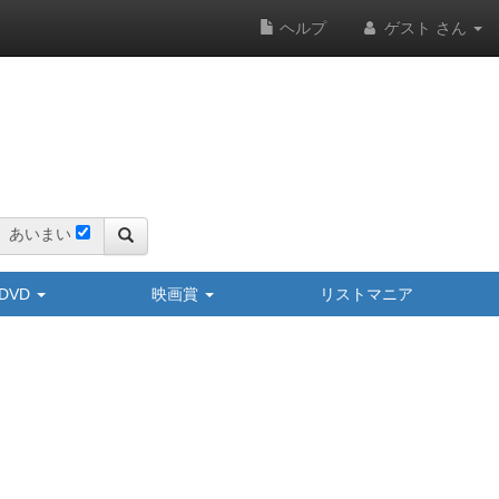
ヘルプ
ゲスト さん
あいまい
y/DVD
映画賞
リストマニア