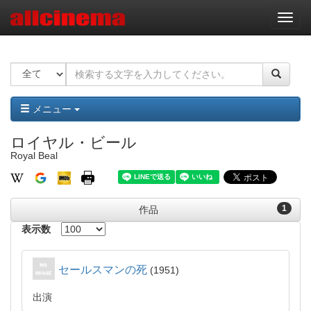
ナ
ビ
ゲ
ー
シ
ョ
ン
メニュー
ロイヤル・ビール
Royal Beal
1
作品
表示数
セールスマンの死
1951
出演