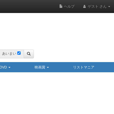
ヘルプ
ゲスト さん
あいまい
y/DVD
映画賞
リストマニア