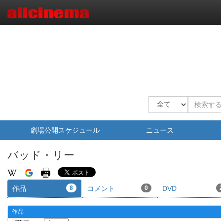
劇場公開スケジュール
ニュース
バッド・リー
作品
8
コメント
0
DVD
作品