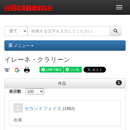
ナ
ビ
ゲ
ー
シ
ョ
ン
メニュー
イレーネ・クラリーン
1
作品
表示数
セカンドフェイス
1982
出演