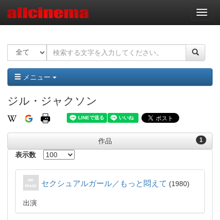
ナ
ビ
ゲ
ー
シ
ョ
ン
メニュー
ジル・ジャクソン
1
作品
表示数
セクシュアルガール／もっと悶えて
1980
出演