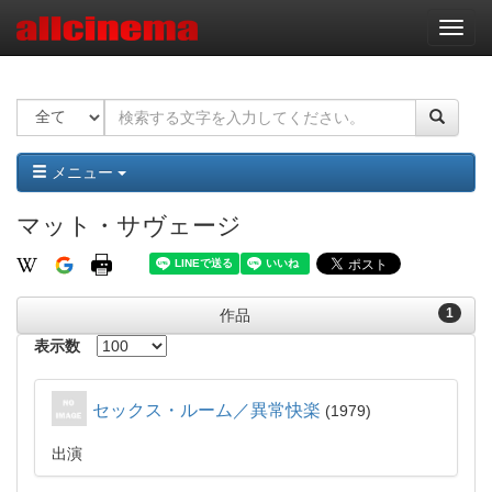
ナ
ビ
ゲ
ー
シ
ョ
ン
メニュー
マット・サヴェージ
1
作品
表示数
セックス・ルーム／異常快楽
1979
出演