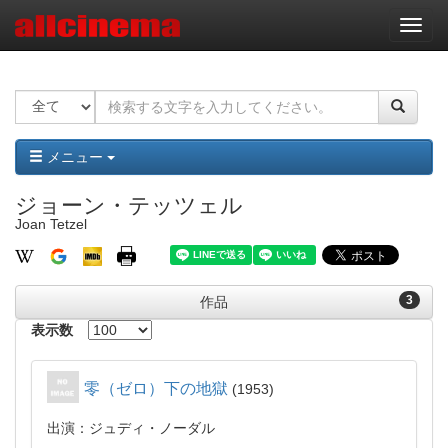
ナ
ビ
ゲ
ー
シ
ョ
ン
メニュー
ジョーン・テッツェル
Joan Tetzel
3
作品
表示数
零（ゼロ）下の地獄
1953
出演：ジュディ・ノーダル