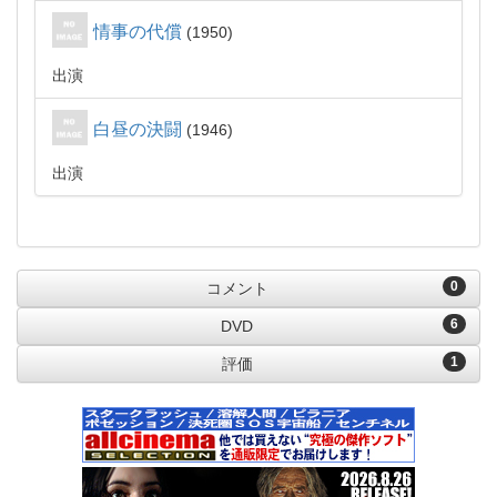
情事の代償
1950
出演
白昼の決闘
1946
出演
0
コメント
6
DVD
1
評価