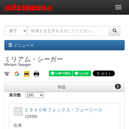
ナ
ビ
ゲ
ー
シ
ョ
ン
メニュー
ミリアム・シーガー
Miriam Seeger
2
作品
表示数
１９３０年フォックス・フォーリース
1930
出演