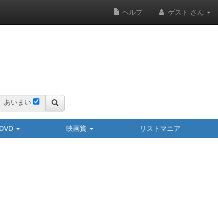
ヘルプ
ゲスト さん
あいまい
y/DVD
映画賞
リストマニア