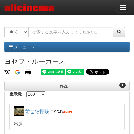
ナ
ビ
ゲ
ー
シ
ョ
ン
メニュー
ヨセフ・ルーカース
1
作品
表示数
前世紀探険
1954
出演