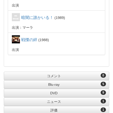
出演
暗闇に誰かいる！
1989
出演：マーラ
戦慄の絆
1988
出演
0
コメント
5
Blu-ray
9
DVD
1
ニュース
1
評価