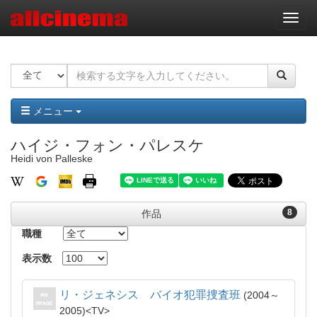
ナ
ビ
ゲ
ー
シ
ョ
ン
メニュー
ハイジ・フォン・パレスケ
Heidi von Palleske
8
作品
職種
表示数
リ・ジェネシス バイオ犯罪捜査班
2004～
2005
TV