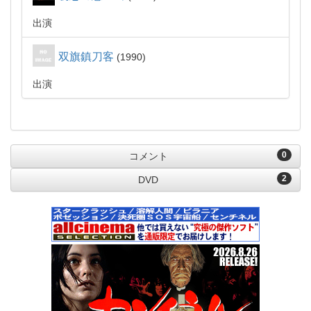
出演
双旗鎮刀客
1990
出演
0
コメント
2
DVD