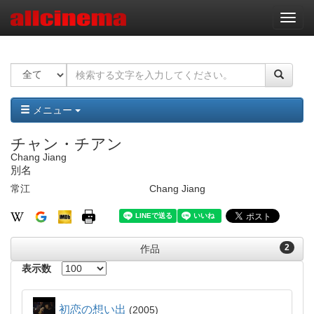
ナ
ビ
ゲ
ー
シ
ョ
ン
メニュー
チャン・チアン
Chang Jiang
別名
常江
Chang Jiang
2
作品
表示数
初恋の想い出
2005