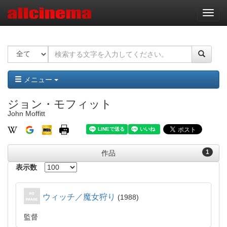
ナ
ビ
ゲ
ー
シ
ョ
ン
メニュー
ジョン・モフィット
John Moffitt
1
作品
表示数
ウィッチ／魔女狩り
1988
監督