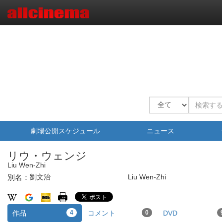
劇場公開スケジュール
ニュース
リウ・ウェンジ
Liu Wen-Zhi
別名：
劉文治
Liu Wen-Zhi
作品
4
コメント
0
DVD