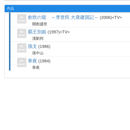
作品
創世の龍 ～李世民 大唐建国記～
2006
TV
開創盛世
覇王別姫
1997
TV
漢劉邦
孫文
1986
孫中山
寒夜
1984
寒夜