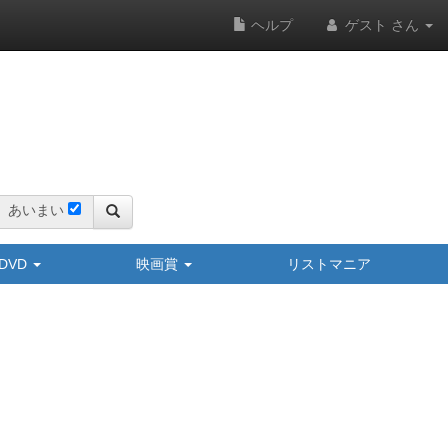
ヘルプ
ゲスト さん
あいまい
y/DVD
映画賞
リストマニア