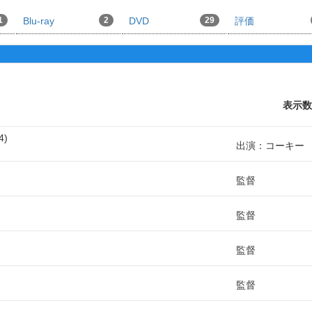
1
Blu-ray
2
DVD
29
評価
表示数
4
出演：コーキー
監督
監督
監督
監督