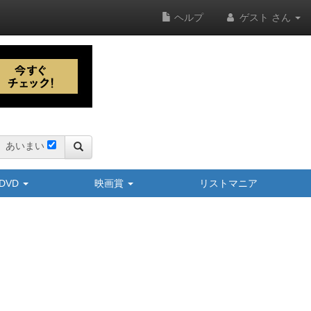
ヘルプ
ゲスト さん
あいまい
y/DVD
映画賞
リストマニア