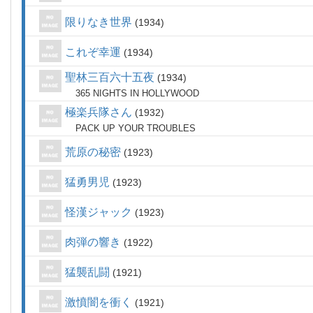
限りなき世界
1934
これぞ幸運
1934
聖林三百六十五夜
1934
365 NIGHTS IN HOLLYWOOD
極楽兵隊さん
1932
PACK UP YOUR TROUBLES
荒原の秘密
1923
猛勇男児
1923
怪漢ジャック
1923
肉弾の響き
1922
猛襲乱闘
1921
激憤闇を衝く
1921