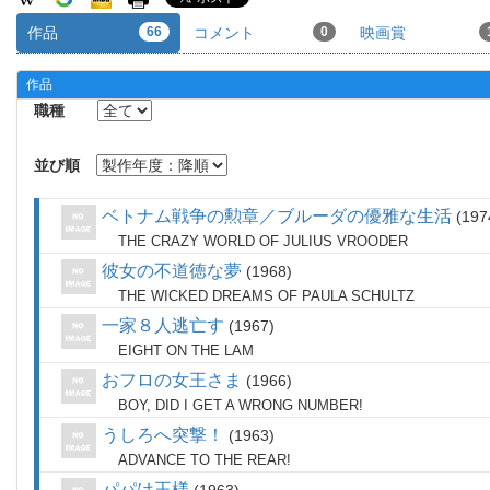
作品
66
コメント
0
映画賞
作品
職種
並び順
ベトナム戦争の勲章／ブルーダの優雅な生活
197
THE CRAZY WORLD OF JULIUS VROODER
彼女の不道徳な夢
1968
THE WICKED DREAMS OF PAULA SCHULTZ
一家８人逃亡す
1967
EIGHT ON THE LAM
おフロの女王さま
1966
BOY, DID I GET A WRONG NUMBER!
うしろへ突撃！
1963
ADVANCE TO THE REAR!
パパは王様