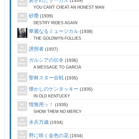
あきれたサーカス
1939
YOU CAN'T CHEAT AN HONEST MAN
砂塵
1939
DESTRY RIDES AGAIN
華麗なるミュージカル
1938
THE GOLDWYN FOLLIES
誘拐者
1937
ガルシアの伝令
1936
A MESSAGE TO GARCIA
聖林スター合戦
1935
懐かしのケンタッキー
1935
IN OLD KENTUCKY
情無用ッ！
1935
SHOW THEM NO MERCY
水兵万歳
1934
野に咲く金色の花
1934